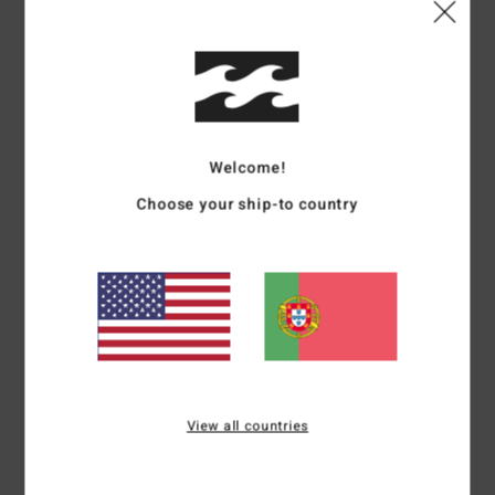
Avaliações dos clientes
Pontuação média
5.0
Welcome!
/5
Choose your ship-to country
baseado em
1 avaliações verificadas
desde Dezembro 2025
100% dos nossos clientes recomendam este produto
Conforto
Relação qualidade/preço
4.0
4.0
View all countries
Tamanho
Material
4.0
Muito pequeno
Demasiado grande