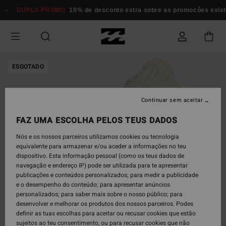
Avançar
DUPLA PROMO
10% de desconto extra sobre as promocôes existent
para
a
informação
do
produto
ESGOTADO
Continuar sem aceitar
FAZ UMA ESCOLHA PELOS TEUS DADOS
Nós e os nossos parceiros utilizamos cookies ou tecnologia
equivalente para armazenar e/ou aceder a informações no teu
dispositivo. Esta informação pessoal (como os teus dados de
navegação e endereço IP) pode ser utilizada para te apresentar
publicações e conteúdos personalizados; para medir a publicidade
e o desempenho do conteúdo; para apresentar anúncios
personalizados; para saber mais sobre o nosso público; para
desenvolver e melhorar os produtos dos nossos parceiros. Podes
definir as tuas escolhas para aceitar ou recusar cookies que estão
sujeitos ao teu consentimento, ou para recusar cookies que não