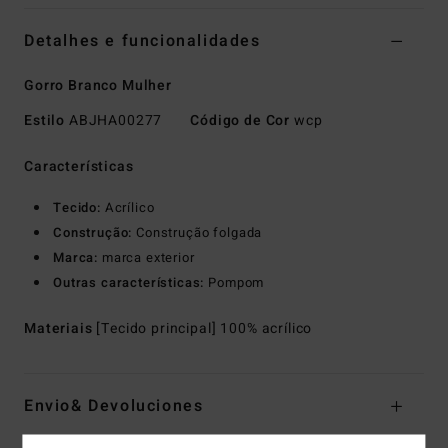
Detalhes e funcionalidades
Gorro Branco Mulher
Estilo
ABJHA00277
Código de Cor
wcp
Características
Tecido:
Acrílico
Construção:
Construção folgada
Marca:
marca exterior
Outras características:
Pompom
Materiais
[Tecido principal] 100% acrílico
Envio& Devoluciones