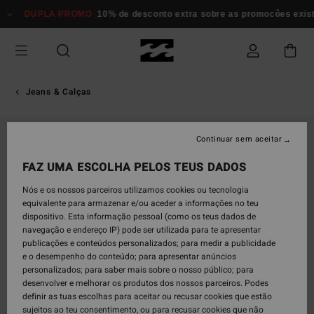
Avançar
DUPLA PROMO
10% de desconto extra sobre as promocôes existen
para
a
informação
do
produto
Jeans & Calças
Continuar sem aceitar
FAZ UMA ESCOLHA PELOS TEUS DADOS
Nós e os nossos parceiros utilizamos cookies ou tecnologia
equivalente para armazenar e/ou aceder a informações no teu
dispositivo. Esta informação pessoal (como os teus dados de
navegação e endereço IP) pode ser utilizada para te apresentar
publicações e conteúdos personalizados; para medir a publicidade
e o desempenho do conteúdo; para apresentar anúncios
personalizados; para saber mais sobre o nosso público; para
desenvolver e melhorar os produtos dos nossos parceiros. Podes
definir as tuas escolhas para aceitar ou recusar cookies que estão
sujeitos ao teu consentimento, ou para recusar cookies que não