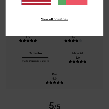
/5
baseado em
1 avaliações verificadas
desde Janeiro 2026
View all countries
100% dos nossos clientes recomendam este produto
Conforto
Relação qualidade/preço
5.0
4.0
Tamanho
Material
5.0
Muito pequeno
Demasiado grande
Cor
5.0
5
/5