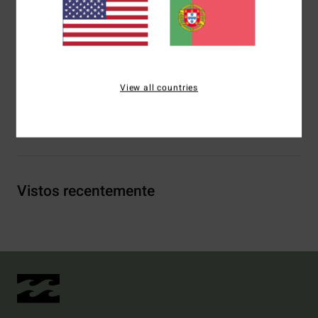
Etiqueta da marca:
Serigrafia no peito e nas costas
Etiqueta Billabong na costura lateral
Materiais
[Tecido principal] 60% poliéster reciclado, 40%
algodão
View all countries
Envio& Devoluciones
Vistos recentemente