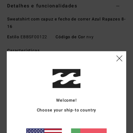
Detalhes e funcionalidades
Sweatshirt com capuz e fecho de correr Azul Rapazes 8-
16
Estilo
EBBSF00122
Código de Cor
nvy
Características
Tecido:
Velo de tingimento sólido numa mistura de 60%
poliéster reciclado e 40% algodão [280 g/m2]
Recycler Performance elástico em 4 direções, fabricado
a partir de garrafas de plástico PET recicladas
Lavagem:
Lavagem da peça para sensação suave ao
toque
Welcome!
Gola:
Com capuz
Choose your ship-to country
Mangas:
Mangas compridas
Fecho:
Fecho de correr completo
Bolsos:
Bolsos tipo canguru