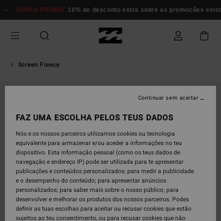
Avançar
DUPLA PROMO
10% de desconto extra sobre as promocôes existen
para
a
informação
do
produto
Screen Fleece
ESGOTADO
Continuar sem aceitar
FAZ UMA ESCOLHA PELOS TEUS DADOS
Nós e os nossos parceiros utilizamos cookies ou tecnologia
equivalente para armazenar e/ou aceder a informações no teu
dispositivo. Esta informação pessoal (como os teus dados de
navegação e endereço IP) pode ser utilizada para te apresentar
publicações e conteúdos personalizados; para medir a publicidade
e o desempenho do conteúdo; para apresentar anúncios
personalizados; para saber mais sobre o nosso público; para
desenvolver e melhorar os produtos dos nossos parceiros. Podes
definir as tuas escolhas para aceitar ou recusar cookies que estão
sujeitos ao teu consentimento, ou para recusar cookies que não