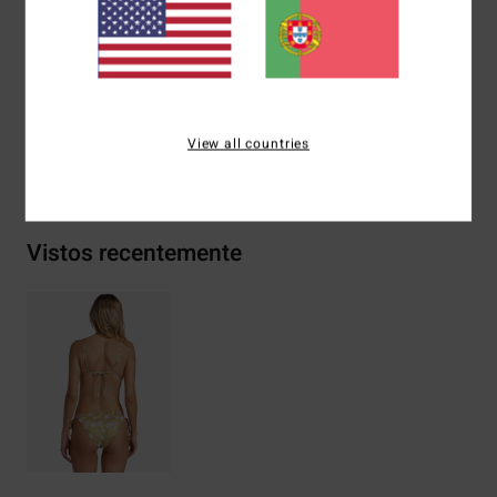
Outras características:
Mistura de estampado reversível
Materiais
84% poliéster reciclado, 16% elastano
View all countries
Envio& Devoluciones
Vistos recentemente