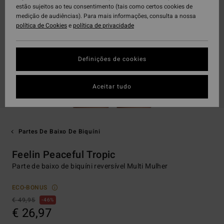
estão sujeitos ao teu consentimento (tais como certos cookies de
medição de audiências). Para mais informações, consulta a nossa
política de Cookies
e
política de privacidade
Definições de cookies
Aceitar tudo
Partes De Baixo De Biquíni
Feelin Peaceful Tropic
Parte de baixo de biquíni reversível Multi Mulher
ECO-BONUS
€ 49,95
46%
€ 26,97