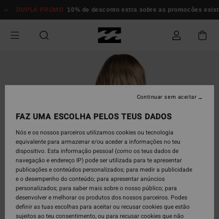
Avançar
DUPLA PROMO
10% de desconto extra sobre as promocôes existen
para
a
informação
do
produto
Continuar sem aceitar
FAZ UMA ESCOLHA PELOS TEUS DADOS
Nós e os nossos parceiros utilizamos cookies ou tecnologia
equivalente para armazenar e/ou aceder a informações no teu
dispositivo. Esta informação pessoal (como os teus dados de
navegação e endereço IP) pode ser utilizada para te apresentar
publicações e conteúdos personalizados; para medir a publicidade
e o desempenho do conteúdo; para apresentar anúncios
personalizados; para saber mais sobre o nosso público; para
desenvolver e melhorar os produtos dos nossos parceiros. Podes
definir as tuas escolhas para aceitar ou recusar cookies que estão
sujeitos ao teu consentimento, ou para recusar cookies que não