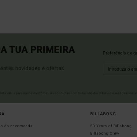
A TUA PRIMEIRA
Preferência de g
entes novidades e ofertas
Oferta válida para novos membros - As condições completas são descritas no e-mail de boas-v
DA
BILLABONG
do da encomenda
50 Years of Billabong
o
Billabong Crew