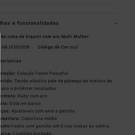
lhes e funcionalidades
 de cima de biquíni com aro Multi Mulher
o
ABJX300958
Código de Cor
mul
terísticas
oleção:
Coleção Feelin Peaceful
ecido:
Tecido elástico pele de pêssego de mistura de
tano e poliéster reciclados
ormato:
Ruby com aro
ola:
Gola em barco
lças:
Ajustáveis com anel e gancho
obertura:
Cobertura média
echo:
Fecho com gancho em S nas costas ao centro
arca:
Logótipo bordado