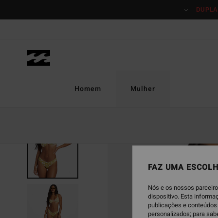
Avançar
DUPLA
para
a
informação
do
produto
Homem
Mulher
FAZ UMA ESCOLH
Nós e os nossos parceiro
dispositivo. Esta inform
publicações e conteúdos 
personalizados; para sab