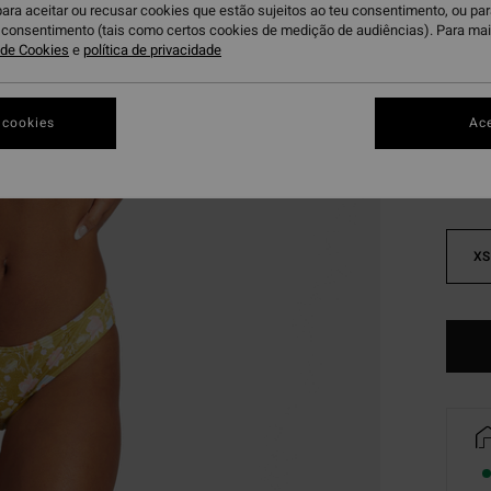
para aceitar ou recusar cookies que estão sujeitos ao teu consentimento, ou pa
DUPLA
u consentimento (tais como certos cookies de medição de audiências). Para ma
a de Cookies
e
política de privacidade
Mu
Cor
 cookies
Ace
XS