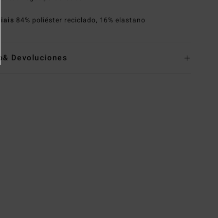
riais
84% poliéster reciclado, 16% elastano
o& Devoluciones