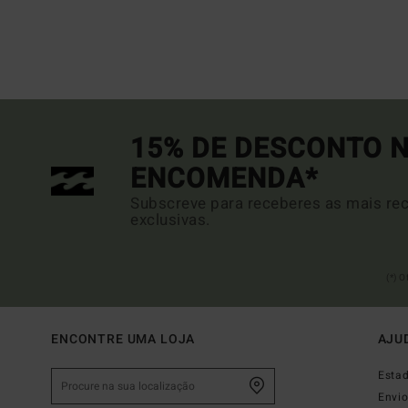
15% DE DESCONTO N
ENCOMENDA*
Subscreve para receberes as mais rec
exclusivas.
(*) 
ENCONTRE UMA LOJA
AJU
Esta
Envi