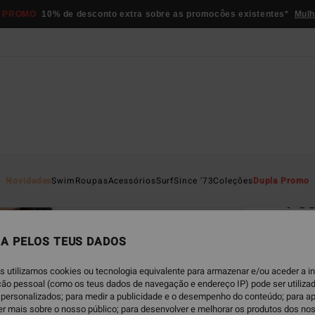
 PROMO
10% de desconto extra sobre as promocôes existentes*
Mulh
Página D
Novidades
Swim
Roupas
Acessórios
Surf
Since '73
Coleções
Dupla Promo
Fee
Parte 
A PELOS TEUS DADOS
ECO-B
€ 49,
s utilizamos cookies ou tecnologia equivalente para armazenar e/ou aceder a 
€ 2
ação pessoal (como os teus dados de navegação e endereço IP) pode ser utilizad
personalizados; para medir a publicidade e o desempenho do conteúdo; para a
er mais sobre o nosso público; para desenvolver e melhorar os produtos dos no
OFERT