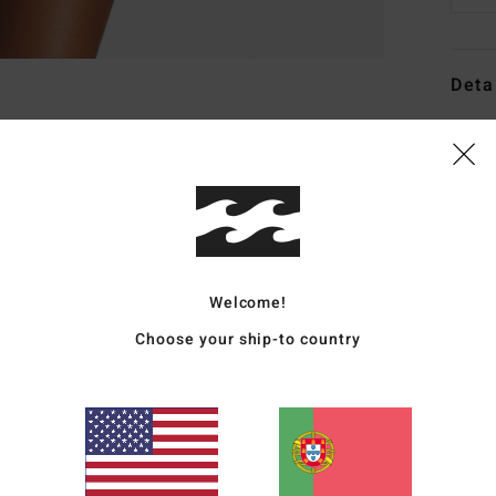
Deta
Parte
Estil
Carac
C
T
Welcome!
elas
Choose your ship-to country
F
G
A
C
F
M