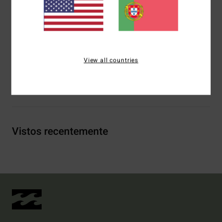
Helmet compatible
Dual sleeve microfiber bag
Materiais
65.0% Polyurethane, 24% Polycarbonate, 5.0%
Polyester, 5.0% Rubber, 1% Other Fibre
View all countries
Envio& Devoluciones
Vistos recentemente