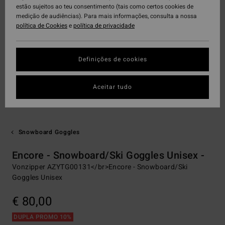
estão sujeitos ao teu consentimento (tais como certos cookies de
medição de audiências). Para mais informações, consulta a nossa
política de Cookies
e
política de privacidade
Definições de cookies
Aceitar tudo
Snowboard Goggles
Encore - Snowboard/Ski Goggles Unisex -
Vonzipper AZYTG00131</br>Encore - Snowboard/Ski
Goggles Unisex
€ 80,00
DUPLA PROMO 10%