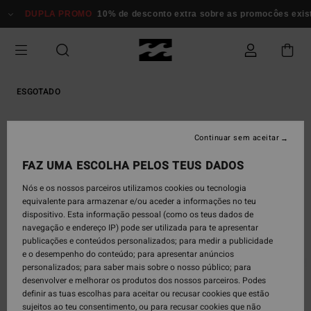
Avançar
DUPLA PROMO
10% de desconto extra sobre as promocôes existen
para
a
informação
do
produto
ESGOTADO
Continuar sem aceitar
FAZ UMA ESCOLHA PELOS TEUS DADOS
Nós e os nossos parceiros utilizamos cookies ou tecnologia
equivalente para armazenar e/ou aceder a informações no teu
dispositivo. Esta informação pessoal (como os teus dados de
navegação e endereço IP) pode ser utilizada para te apresentar
publicações e conteúdos personalizados; para medir a publicidade
e o desempenho do conteúdo; para apresentar anúncios
personalizados; para saber mais sobre o nosso público; para
desenvolver e melhorar os produtos dos nossos parceiros. Podes
definir as tuas escolhas para aceitar ou recusar cookies que estão
sujeitos ao teu consentimento, ou para recusar cookies que não