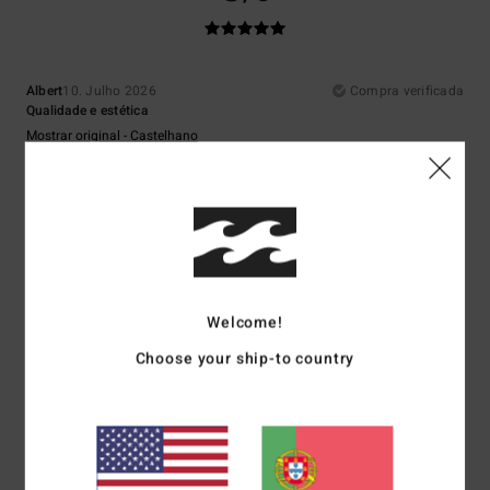
Albert
10. Julho 2026
Compra verificada
Qualidade e estética
Mostrar original - Castelhano
Conforto
: 5
Relação qualidade/preço
: 3
Tamanho
: Demasiado
/5
/5
grande
Material
: 5
Cor
: 5
/5
/5
Eu recomendo este produto
5
/5
Welcome!
Choose your ship-to country
Natacha
26. Junho 2026
Compra verificada
Muito bem
Mostrar original - Francês
Conforto
: 5
Relação qualidade/preço
: 5
Material
: 5
Cor
: 5
/5
/5
/5
/5