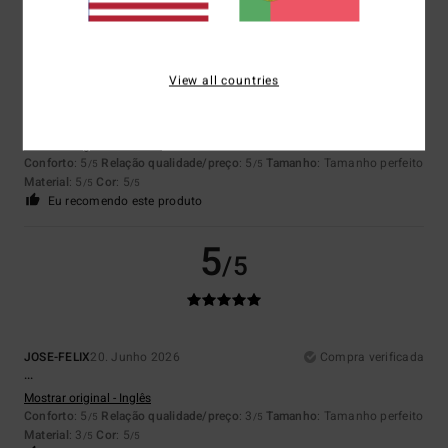
5
/5
View all countries
Michel
22. Junho 2026
Compra verificada
corresponde às minhas expectativas
Mostrar original - Francês
Conforto
: 5
Relação qualidade/preço
: 5
Tamanho
: Tamanho perfeito
/5
/5
Material
: 5
Cor
: 5
/5
/5
Eu recomendo este produto
5
/5
JOSE-FELIX
20. Junho 2026
Compra verificada
...
Mostrar original - Inglês
Conforto
: 5
Relação qualidade/preço
: 3
Tamanho
: Tamanho perfeito
/5
/5
Material
: 3
Cor
: 5
/5
/5