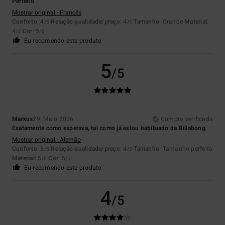
Perfeito
Mostrar original - Francês
Conforto
: 4
Relação qualidade/preço
: 4
Tamanho
: Grande
Material
:
/5
/5
4
Cor
: 5
/5
/5
Eu recomendo este produto
5
/5
Markus
29. Maio 2026
Compra verificada
Exatamente como esperava, tal como já estou habituado da Billabong
Mostrar original - Alemão
Conforto
: 5
Relação qualidade/preço
: 4
Tamanho
: Tamanho perfeito
/5
/5
Material
: 5
Cor
: 5
/5
/5
Eu recomendo este produto
4
/5