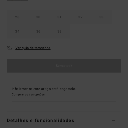
28
30
31
32
33
34
36
38
Ver guia de tamanhos
Sem stock
Infelizmente, este artigo está esgotado.
Comprar outras opções
Detalhes e funcionalidades