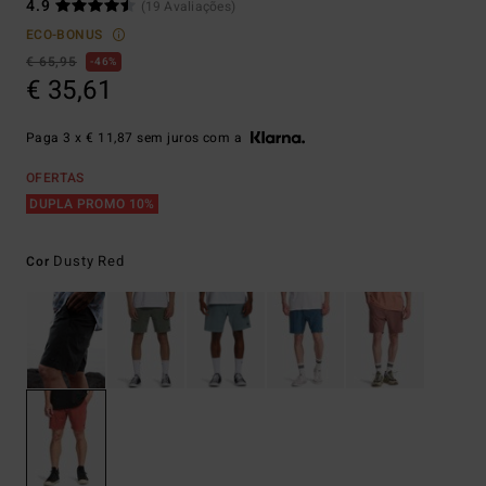
4.9
(19 Avaliações)
ECO-BONUS
€ 65,95
46%
€ 35,61
Paga 3 x € 11,87 sem juros com a
OFERTAS
DUPLA PROMO 10%
Dusty Red
Cor