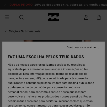
Avançar
DUPLA PROMO
10% de desconto extra sobre as promocôes exi
para
a
informação
do
produto
Calções Submersíveis
Continuar sem aceitar
FAZ UMA ESCOLHA PELOS TEUS DADOS
Nós e os nossos parceiros utilizamos cookies ou tecnologia
equivalente para armazenar e/ou aceder a informações no teu
dispositivo. Esta informação pessoal (como os teus dados de
navegação e endereço IP) pode ser utilizada para te apresentar
publicações e conteúdos personalizados; para medir a publicidade
e o desempenho do conteúdo; para apresentar anúncios
personalizados; para saber mais sobre o nosso público; para
desenvolver e melhorar os produtos dos nossos parceiros. Podes
definir as tuas escolhas para aceitar ou recusar cookies que estão
sujeitos ao teu consentimento, ou para recusar cookies que não