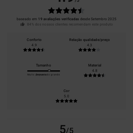
/5
baseado em
19 avaliações verificadas
desde Setembro 2025
84% dos nossos clientes recomendam este produto
Conforto
Relação qualidade/preço
4.9
4.3
Tamanho
Material
4.8
Muito pequeno
Demasiado grande
Cor
5.0
5
/5