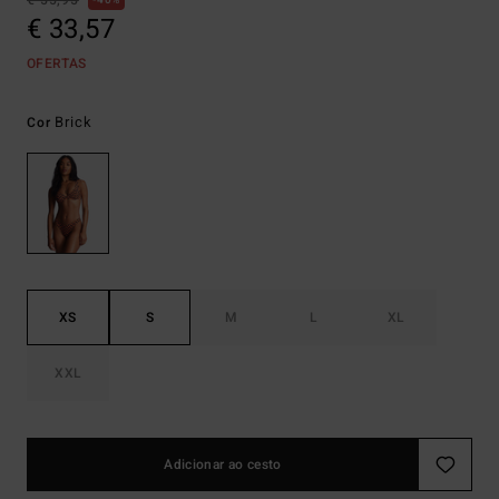
€ 55,95
40%
€ 33,57
OFERTAS
Brick
Cor
XS
S
M
L
XL
XXL
Adicionar ao cesto