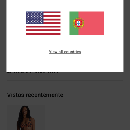
Cobertura:
Cobertura média
Fecho:
Gancho em S nas costas ao centro
Marca:
Bordado do logótipo
Outras características: Costura.
Materiais
[Tecido principal] 78% nylon reciclado, 22%
elastano
View all countries
Envio& Devoluciones
Vistos recentemente