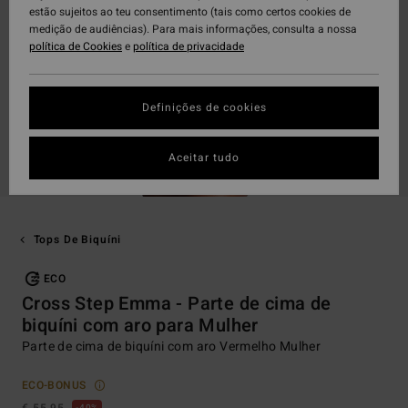
estão sujeitos ao teu consentimento (tais como certos cookies de
medição de audiências). Para mais informações, consulta a nossa
política de Cookies
e
política de privacidade
Definições de cookies
Aceitar tudo
Tops De Biquíni
ECO
Cross Step Emma - Parte de cima de
biquíni com aro para Mulher
Parte de cima de biquíni com aro Vermelho Mulher
ECO-BONUS