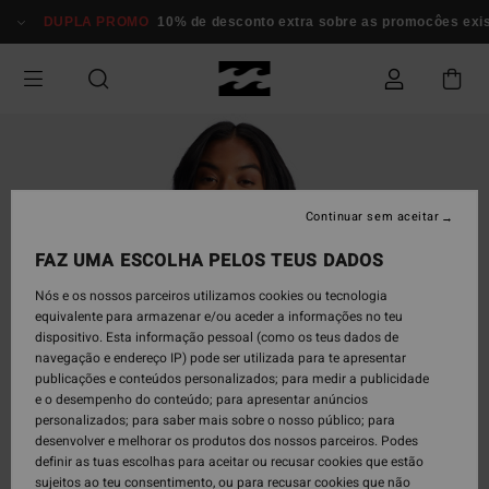
Avançar
DUPLA PROMO
10% de desconto extra sobre as promocôes existe
para
a
informação
do
produto
Continuar sem aceitar
FAZ UMA ESCOLHA PELOS TEUS DADOS
Nós e os nossos parceiros utilizamos cookies ou tecnologia
equivalente para armazenar e/ou aceder a informações no teu
dispositivo. Esta informação pessoal (como os teus dados de
navegação e endereço IP) pode ser utilizada para te apresentar
publicações e conteúdos personalizados; para medir a publicidade
e o desempenho do conteúdo; para apresentar anúncios
personalizados; para saber mais sobre o nosso público; para
desenvolver e melhorar os produtos dos nossos parceiros. Podes
definir as tuas escolhas para aceitar ou recusar cookies que estão
sujeitos ao teu consentimento, ou para recusar cookies que não