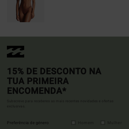
15% DE DESCONTO NA
TUA PRIMEIRA
ENCOMENDA*
Subscreve para receberes as mais recentes novidades e ofertas
exclusivas.
Preferência de género
Homem
Mulher