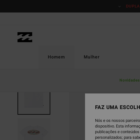
Avançar
DUPLA
para
a
informação
do
produto
Homem
Mulher
Novidades
FAZ UMA ESCOLH
Nós e os nossos parceiro
dispositivo. Esta inform
publicações e conteúdos 
personalizados; para sab