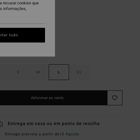
ra recusar cookies que
 PROMO 10%
is informações,
hite
itar tudo
S
M
L
XL
Adicionar ao cesto
Entrega em casa ou em ponto de recolha
Entrega prevista a partir de
10 Agosto