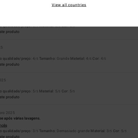
View all countries
025
odão super macio.
lês
o qualidade/preço
: 5
Material
: 5
Cor
: 5
/5
/5
/5
ste produto
25
o qualidade/preço
: 4
Tamanho
: Grande
Material
: 4
Cor
: 4
/5
/5
/5
ste produto
025
o qualidade/preço
: 5
Material
: 5
Cor
: 5
/5
/5
/5
ste produto
bro 2025
se após várias lavagens.
ancês
o qualidade/preço
: 3
Tamanho
: Demasiado grande
Material
: 3
Cor
: 5
/5
/5
/5
ste produto