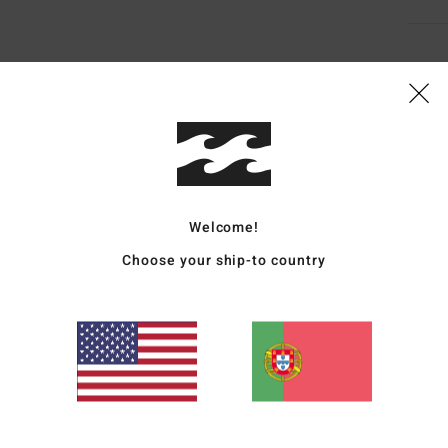
Pontuação média
4.3
/5
Welcome!
Choose your ship-to country
baseado em
4 avaliações verificadas
desde Setembro 2025
100% dos nossos clientes recomendam este produto
lação qualidade/preço
Tamanho
Materia
4.3
4.3
Muito pequeno
Demasiado grande