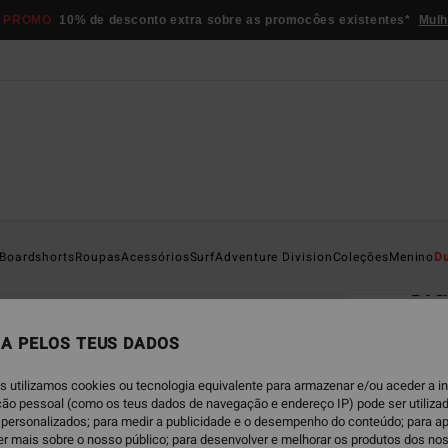
 PROMO
10% de desconto extra sobre as promocôes existentes*
Mulh
Página D
Boardshorts
Roupas
Acessórios
Surf
Adventure Division
Coleções
Menino
D
Cr
T-shi
A PELOS TEUS DADOS
4.3
€ 22,
s utilizamos cookies ou tecnologia equivalente para armazenar e/ou aceder a 
€ 1
ação pessoal (como os teus dados de navegação e endereço IP) pode ser utilizad
personalizados; para medir a publicidade e o desempenho do conteúdo; para a
OFERT
er mais sobre o nosso público; para desenvolver e melhorar os produtos dos no