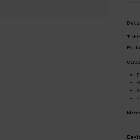
Deta
T-shi
Estil
Carac
T
M
S
E
Mate
Envi