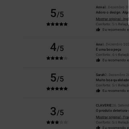
Anna
8. Dezembro 2
5
/5
Adoro o design. Alg
Mostrar original - Ing
Conforto
: 5
Relaçã
/5
Eu recomendo e
4
Ana
6. Dezembro 20
/5
É uma boa peça
Conforto
: 4
Relaçã
/5
Eu recomendo e
5
Sarah
2. Dezembro 2
/5
Muito boa qualidade
Conforto
: 5
Relaçã
/5
Eu recomendo e
CLAVERIE
26. Setem
3
/5
O produto deteriora-
Mostrar original - Fr
Conforto
: 5
Relaçã
/5
Eu recomendo e