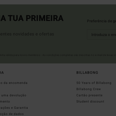
A TUA PRIMEIRA
Preferência de g
entes novidades e ofertas
Oferta válida para novos membros - As condições completas são descritas no e-mail de boas-v
DA
BILLABONG
do da encomenda
50 Years of Billabong
o
Billabong Crew
r uma devolução
Cartão presente
mento
Student discount
rações e Garantia
ecção de dados