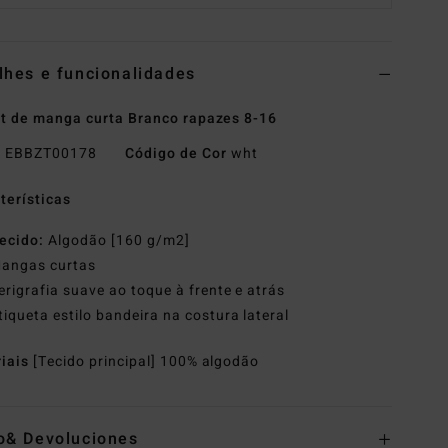
lhes e funcionalidades
rt de manga curta Branco rapazes 8-16
o
EBBZT00178
Código de Cor
wht
terísticas
ecido:
Algodão [160 g/m2]
angas curtas
erigrafia suave ao toque à frente e atrás
tiqueta estilo bandeira na costura lateral
riais
[Tecido principal] 100% algodão
o& Devoluciones