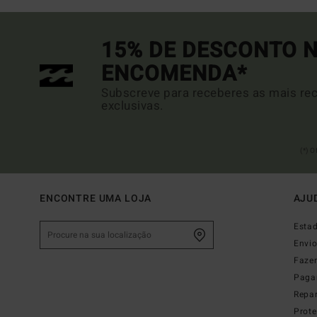
15% DE DESCONTO N
ENCOMENDA*
Subscreve para receberes as mais rec
exclusivas.
(*) 
ENCONTRE UMA LOJA
AJU
Esta
Envi
Faze
Paga
Repa
Prot