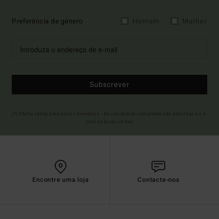
Preferência de género
Homem
Mulher
Subscrever
(*) Oferta válida para novos membros - As condições completas são descritas no e-
mail de boas-vindas
Encontre uma loja
Contacte-nos