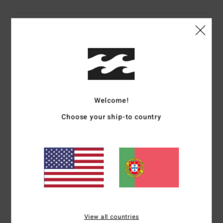
Envio& Devoluciones
Avaliações dos clientes
Welcome!
Pontuação média
5.0
Choose your ship-to country
/5
baseado em
1 avaliações verificadas
desde Dezembro 2025
100% dos nossos clientes recomendam este produto
Conforto
Relação qualidade/preço
5.0
5.0
View all countries