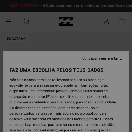
Avançar
DUPLA PROMO
10% de desconto extra sobre as promocôes existent
para
a
informação
do
produto
ESGOTADO
Continuar sem aceitar
FAZ UMA ESCOLHA PELOS TEUS DADOS
Nós e os nossos parceiros utilizamos cookies ou tecnologia
equivalente para armazenar e/ou aceder a informações no teu
dispositivo. Esta informação pessoal (como os teus dados de
navegação e endereço IP) pode ser utilizada para te apresentar
publicações e conteúdos personalizados; para medir a publicidade
e o desempenho do conteúdo; para apresentar anúncios
personalizados; para saber mais sobre o nosso público; para
desenvolver e melhorar os produtos dos nossos parceiros. Podes
definir as tuas escolhas para aceitar ou recusar cookies que estão
sujeitos ao teu consentimento, ou para recusar cookies que não