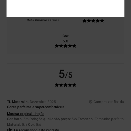
Tamanho
Material
5.0
Muito pequeno
Demasiado grande
Cor
5.0
5
/5
TL Motors
14. Dezembro 2025
Compra verificada
Cores perfeitas e superconfortáveis
Mostrar original - Inglês
Conforto
: 5
Relação qualidade/preço
: 5
Tamanho
: Tamanho perfeito
/5
/5
Material
: 5
Cor
: 5
/5
/5
Eu recomendo este produto