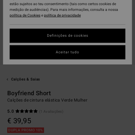
estão sujeitos ao teu consentimento (tais como certos cookies de
medição de audiências). Para mais informações, consulta a nossa
política de Cookies
e
política de privacidade
Definições de cookies
Aceitar tudo
Calções & Saias
Boyfriend Short
Calções de cintura elástica Verde Mulher
5.0
(1 Avaliações)
€ 39,95
DUPLA PROMO 10%