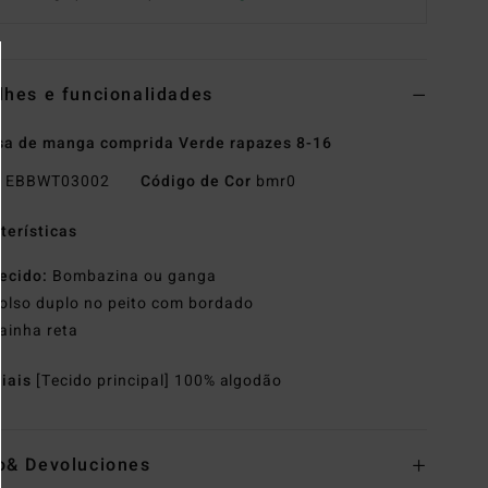
lhes e funcionalidades
a de manga comprida Verde rapazes 8-16
o
EBBWT03002
Código de Cor
bmr0
terísticas
ecido:
Bombazina ou ganga
olso duplo no peito com bordado
ainha reta
riais
[Tecido principal] 100% algodão
o& Devoluciones