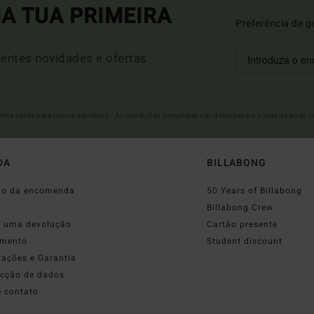
A TUA PRIMEIRA
Preferência de g
entes novidades e ofertas
Oferta válida para novos membros - As condições completas são descritas no e-mail de boas-v
DA
BILLABONG
do da encomenda
50 Years of Billabong
o
Billabong Crew
r uma devolução
Cartão presente
mento
Student discount
rações e Garantia
ecção de dados
e contato