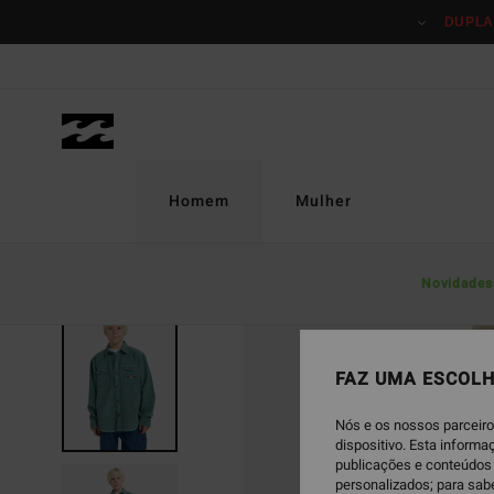
Avançar
DUPLA
para
a
informação
do
produto
Homem
Mulher
Novidades
FAZ UMA ESCOLH
Nós e os nossos parceiro
dispositivo. Esta inform
publicações e conteúdos 
personalizados; para sab