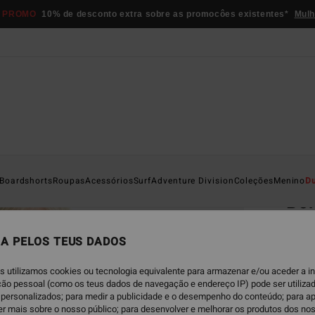
 PROMO
10% de desconto extra sobre as promocôes existentes*
Mulh
Página D
Boardshorts
Roupas
Acessórios
Surf
Adventure Division
Coleções
Menino
D
Bo
Camis
A PELOS TEUS DADOS
€ 59,
€ 3
s utilizamos cookies ou tecnologia equivalente para armazenar e/ou aceder a 
ação pessoal (como os teus dados de navegação e endereço IP) pode ser utilizad
OFERT
personalizados; para medir a publicidade e o desempenho do conteúdo; para a
er mais sobre o nosso público; para desenvolver e melhorar os produtos dos no
DUPLA