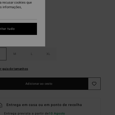
ra recusar cookies que
is informações,
agebrush
itar tudo
M
L
XL
r guia de tamanhos
Adicionar ao cesto
Entrega em casa ou em ponto de recolha
Entrega prevista a partir de
10 Agosto