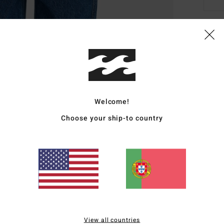
Deta
Camis
Estil
Welcome!
Carac
Choose your ship-to country
T
B
B
Mate
Envi
View all countries