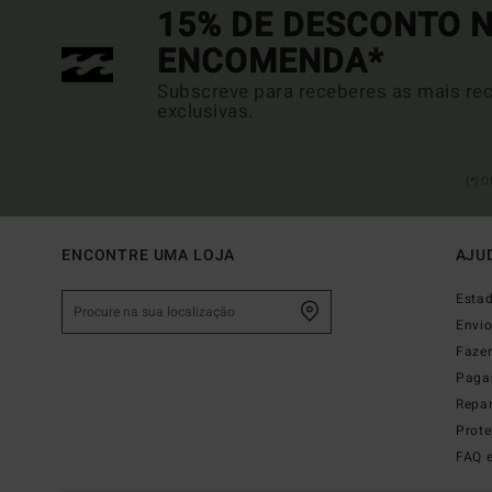
15% DE DESCONTO N
ENCOMENDA*
Subscreve para receberes as mais rec
exclusivas.
(*) 
ENCONTRE UMA LOJA
AJU
Esta
Envi
Faze
Paga
Repa
Prot
FAQ 