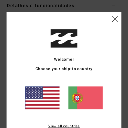
Detalhes e funcionalidades
Women Purple Babydoll Dress
Estilo
ABJWD00699
Código de Cor
pgm0
Características
Collection:
On Island Time collection
Welcome!
Fabric:
Cotton gauze fabric
Fit:
Floaty fit
Choose your ship-to country
Neck:
Crew neck
Sleeves:
3/4 puff sleeves
Closure:
Matching fabric tie closure
Branding:
Metal plate
Other Features: Split on front neck
Materiais
[Main Fabric] 100% Cotton
View all countries