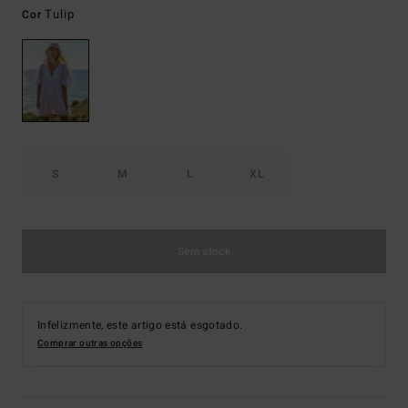
Tulip
Cor
S
M
L
XL
Sem stock
Infelizmente, este artigo está esgotado.
Comprar outras opções