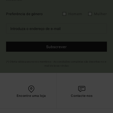
Preferência de género
Homem
Mulher
Subscrever
(*) Oferta válida para novos membros - As condições completas são descritas no e-
mail de boas-vindas
Encontre uma loja
Contacte-nos