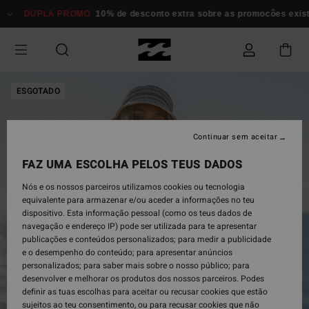
Avançar
DUPLA PROMO
10% de desconto extra sobre as promocôes existen
para
a
informação
do
produto
ESGOTADO
Continuar sem aceitar
FAZ UMA ESCOLHA PELOS TEUS DADOS
Nós e os nossos parceiros utilizamos cookies ou tecnologia
equivalente para armazenar e/ou aceder a informações no teu
dispositivo. Esta informação pessoal (como os teus dados de
navegação e endereço IP) pode ser utilizada para te apresentar
publicações e conteúdos personalizados; para medir a publicidade
e o desempenho do conteúdo; para apresentar anúncios
personalizados; para saber mais sobre o nosso público; para
desenvolver e melhorar os produtos dos nossos parceiros. Podes
definir as tuas escolhas para aceitar ou recusar cookies que estão
sujeitos ao teu consentimento, ou para recusar cookies que não