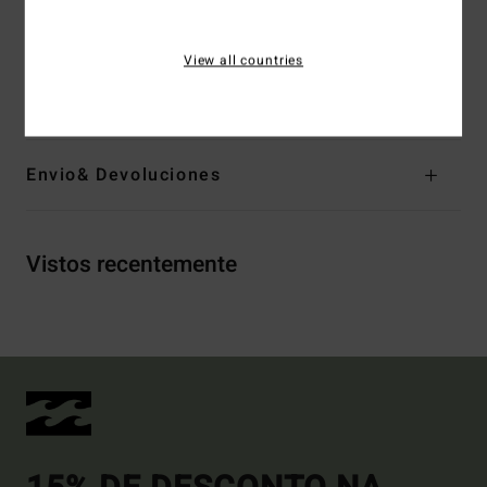
Outras características:
Punho totalmente moderno
View all countries
Materiais
[Tecido principal] 60% poliéster reciclado,
40,00% acrílico
Envio& Devoluciones
Vistos recentemente