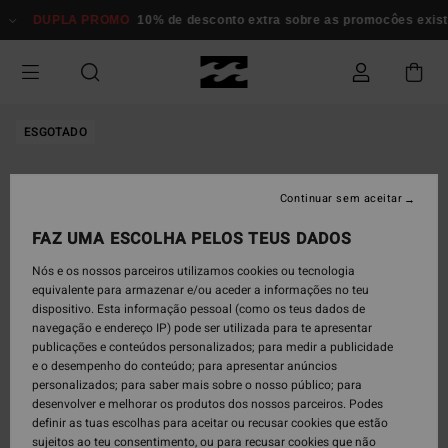
Avançar
DUPLA PROMO
10% de desconto extra sobre as promocôes existen
para
a
informação
do
produto
ESGOTADO
Continuar sem aceitar
FAZ UMA ESCOLHA PELOS TEUS DADOS
Nós e os nossos parceiros utilizamos cookies ou tecnologia
equivalente para armazenar e/ou aceder a informações no teu
dispositivo. Esta informação pessoal (como os teus dados de
navegação e endereço IP) pode ser utilizada para te apresentar
publicações e conteúdos personalizados; para medir a publicidade
e o desempenho do conteúdo; para apresentar anúncios
personalizados; para saber mais sobre o nosso público; para
desenvolver e melhorar os produtos dos nossos parceiros. Podes
definir as tuas escolhas para aceitar ou recusar cookies que estão
sujeitos ao teu consentimento, ou para recusar cookies que não