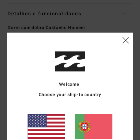
Detalhes e funcionalidades
Gorro com dobra Castanho Homem
Estilo
ABYHA00487
Código de Cor
cpt0
Características
Coleção:
Adventure Division Collection
Tecido:
Tecido de mistura de 60% poliéster reciclado e
40% acrílico
Welcome!
Tecnologia:
Tecido de desempenho Recycler elástico em
Choose your ship-to country
4 direções, fabricado a partir de garrafas de plástico PET
recicladas
Corte:
Normal
Pala:
Punho dobrado
Etiqueta da marca:
Arte de bordado direto no centro, à
frente, no punho