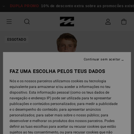
Avançar
DUPLA PROMO
10% de desconto extra sobre as promocôes existen
para
a
informação
do
produto
ESGOTADO
Continuar sem aceitar
FAZ UMA ESCOLHA PELOS TEUS DADOS
Nós e os nossos parceiros utilizamos cookies ou tecnologia
equivalente para armazenar e/ou aceder a informações no teu
dispositivo. Esta informação pessoal (como os teus dados de
navegação e endereço IP) pode ser utilizada para te apresentar
publicações e conteúdos personalizados; para medir a publicidade
e o desempenho do conteúdo; para apresentar anúncios
personalizados; para saber mais sobre o nosso público; para
desenvolver e melhorar os produtos dos nossos parceiros. Podes
definir as tuas escolhas para aceitar ou recusar cookies que estão
sujeitos ao teu consentimento, ou para recusar cookies que não