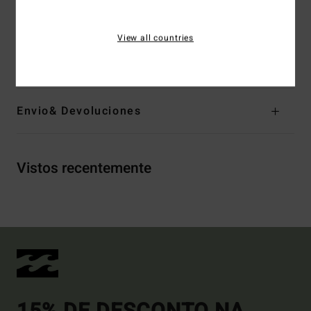
Reforço de pontos de grande desgaste com fita
reforçada no local.
View all countries
Materiais
[Tecido principal] 80% neoprene, 20% nylon
Envio& Devoluciones
Vistos recentemente