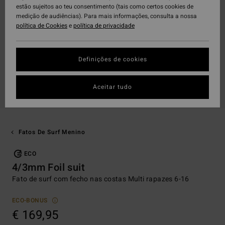
estão sujeitos ao teu consentimento (tais como certos cookies de
medição de audiências). Para mais informações, consulta a nossa
política de Cookies
e
política de privacidade
Definições de cookies
Aceitar tudo
Fatos De Surf Menino
ECO
4/3mm Foil suit
Fato de surf com fecho nas costas Multi rapazes 6-16
ECO-BONUS
€ 169,95