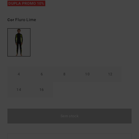
DUPLA PROMO 10%
Fluro Lime
Cor
4
6
8
10
12
14
16
Sem stock