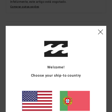
Infelizmente, este artigo está esgotado.
Comprar outras opções
Detalhes e funcionalidades
Fato de surf com fecho nas costas Multi rapazes 6-16
Estilo
ABBW100143
Código de Cor
ful
Características
Welcome!
Tecido exterior:
Jérsei Recycler Premium Stretch
Choose your ship-to country
Espuma:
Espuma Lite
Interior: Grafeno com jérsei elástico de silicone
Fato completo de manga comprida
Espessura:
4/3 mm
Fecho de correr atrás
Costuras GBS