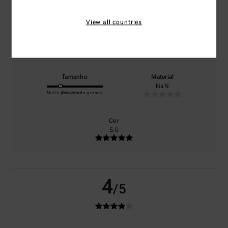
0% dos nossos clientes recomendam este produto
View all countries
Conforto
Relação qualidade/preço
4.0
5.0
Tamanho
Material
NaN
Muito pequeno
Demasiado grande
Cor
5.0
4
/5