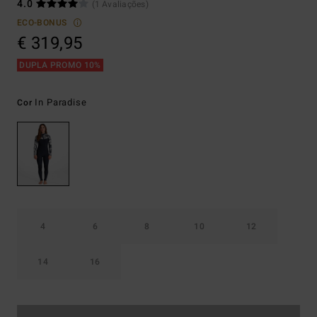
4.0
(1 Avaliações)
ECO-BONUS
€ 319,95
DUPLA PROMO 10%
In Paradise
Cor
4
6
8
10
12
14
16