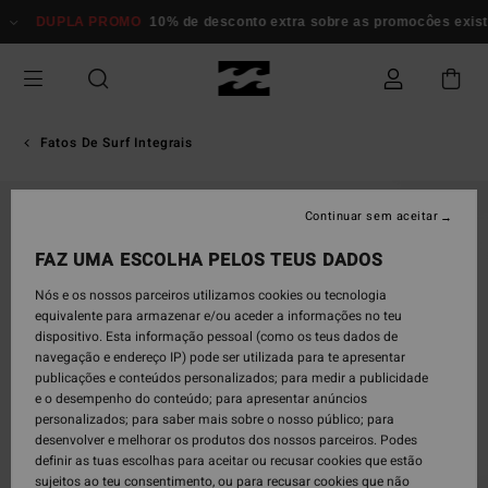
Avançar
DUPLA PROMO
10% de desconto extra sobre as promocôes existent
para
a
informação
do
produto
Fatos De Surf Integrais
ESGOTADO
Continuar sem aceitar
FAZ UMA ESCOLHA PELOS TEUS DADOS
Nós e os nossos parceiros utilizamos cookies ou tecnologia
equivalente para armazenar e/ou aceder a informações no teu
dispositivo. Esta informação pessoal (como os teus dados de
navegação e endereço IP) pode ser utilizada para te apresentar
publicações e conteúdos personalizados; para medir a publicidade
e o desempenho do conteúdo; para apresentar anúncios
personalizados; para saber mais sobre o nosso público; para
desenvolver e melhorar os produtos dos nossos parceiros. Podes
definir as tuas escolhas para aceitar ou recusar cookies que estão
sujeitos ao teu consentimento, ou para recusar cookies que não