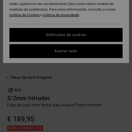
estão sujeitos ao teu consentimento (tais como certos cookies de
medição de audiências). Para mais informações, consulta a nossa
política de Cookies
e
política de privacidade
Definições de cookies
Aceitar tudo
Fatos De Surf Integrais
ECO
3/2mm Intruder
Fato de surf com fecho nas costas Preto Homem
€ 189,95
DUPLA PROMO 10%