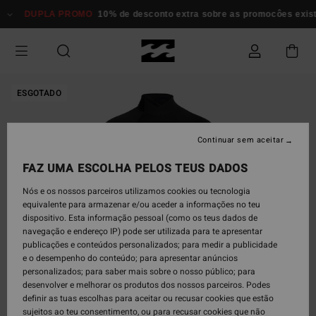
Avançar
DUPLA PROMO
10% de desconto extra sobre as promocôes existen
para
a
informação
do
produto
ESGOTADO
Continuar sem aceitar
FAZ UMA ESCOLHA PELOS TEUS DADOS
Nós e os nossos parceiros utilizamos cookies ou tecnologia
equivalente para armazenar e/ou aceder a informações no teu
dispositivo. Esta informação pessoal (como os teus dados de
navegação e endereço IP) pode ser utilizada para te apresentar
publicações e conteúdos personalizados; para medir a publicidade
e o desempenho do conteúdo; para apresentar anúncios
personalizados; para saber mais sobre o nosso público; para
desenvolver e melhorar os produtos dos nossos parceiros. Podes
definir as tuas escolhas para aceitar ou recusar cookies que estão
sujeitos ao teu consentimento, ou para recusar cookies que não