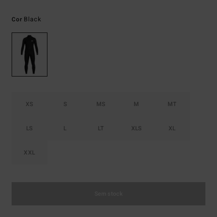
Black
Cor
XS
S
MS
M
MT
LS
L
LT
XLS
XL
XXL
Sem stock