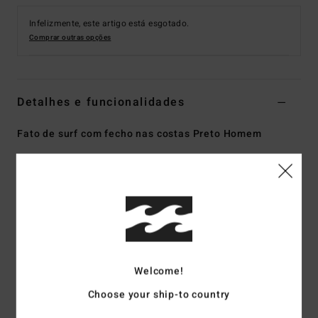
Infelizmente, este artigo está esgotado.
Comprar outras opções
Detalhes e funcionalidades
Fato de surf com fecho nas costas Preto Homem
Estilo
ABYW100202
Código de Cor
blk
Características
Tecido:
Exterior de mistura de Superflex durável,
neoprene e nylon
Tecido interior de silicone elástico
Welcome!
Espuma de neoprene: Espuma extremamente leve
parcialmente reciclada
Choose your ship-to country
pneus de automóveis reaproveitados e desperdícios de