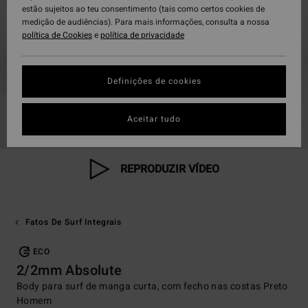
estão sujeitos ao teu consentimento (tais como certos cookies de
medição de audiências). Para mais informações, consulta a nossa
política de Cookies
e
política de privacidade
Definições de cookies
Aceitar tudo
REPRODUZIR VÍDEO
Fatos De Surf Integrais
ECO
2/2mm Absolute
Body para surf de manga curta, com fecho nas costas Preto
Homem