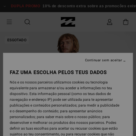
Avançar
DUPLA PROMO
10% de desconto extra sobre as promocôes existen
para
a
informação
do
produto
ESGOTADO
Continuar sem aceitar
FAZ UMA ESCOLHA PELOS TEUS DADOS
Nós e os nossos parceiros utilizamos cookies ou tecnologia
equivalente para armazenar e/ou aceder a informações no teu
dispositivo. Esta informação pessoal (como os teus dados de
navegação e endereço IP) pode ser utilizada para te apresentar
publicações e conteúdos personalizados; para medir a publicidade
e o desempenho do conteúdo; para apresentar anúncios
personalizados; para saber mais sobre o nosso público; para
desenvolver e melhorar os produtos dos nossos parceiros. Podes
definir as tuas escolhas para aceitar ou recusar cookies que estão
sujeitos ao teu consentimento, ou para recusar cookies que não