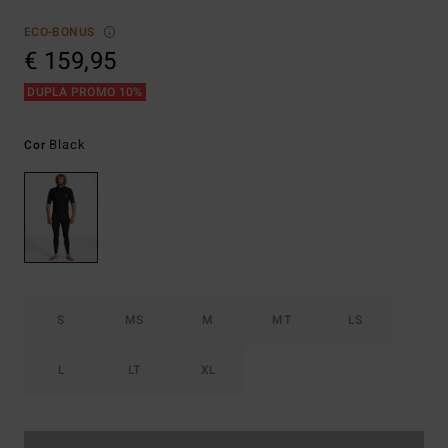
ECO-BONUS
€ 159,95
DUPLA PROMO 10%
Black
Cor
S
MS
M
MT
LS
L
LT
XL