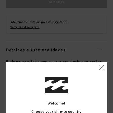
Sem stock
Infelizmente, este artigo está esgotado.
Comprar outras opções
Detalhes e funcionalidades
Body para surf de manga curta, com fecho nas costas
Preto Homem
Estilo
ABYW300110
Código de Cor
blk
Características
Tecido:
tecido exterior de mistura de poliéster reciclado
Welcome!
pro stretch
Tecido interior de silicone elástico
Choose your ship-to country