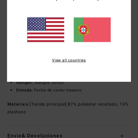
Espuma de neoprene: Espuma extremamente leve
parcialmente reciclada
pneus de automóveis reaproveitados e desperdícios de
neoprene juntam-se para criar um isolamento térmico
superior com uma elasticidade leve
Costuras exteriores: F-Lock
Costuras flatlock fixas, mas não seladas
Formato:
Fato completo de mangas curtas
View all countries
Espessura:
2/2 mm
Gola:
Meia gola
Mangas:
Mangas curtas
Entrada:
Fecho de correr traseiro
Materiais
[Tecido principal] 87% poliéster reciclado, 13%
elastano
Envio& Devoluciones