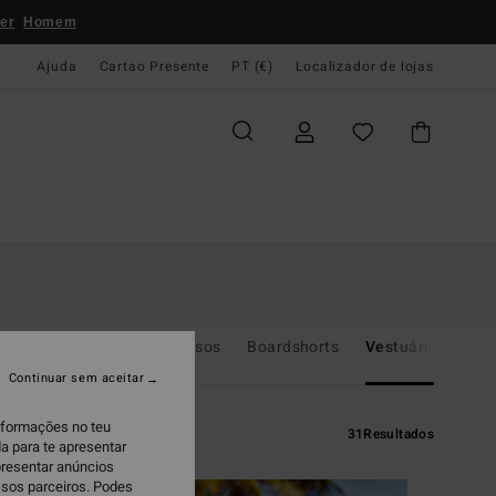
er
Homem
Ajuda
Cartao Presente
PT (€)
Localizador de lojas
 Peça
Fatos de Banho Lisos
Boardshorts
Vestuário de Pra
Continuar sem aceitar
informações no teu
31
Resultados
a para te apresentar
presentar anúncios
ssos parceiros. Podes