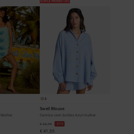
DUPLA PROMO 10%
6
Swell Blouse
 Mulher
Camisa com botões Azul mulher
37%
€ 65,95
€ 41,55