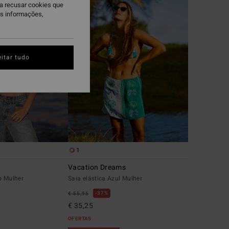
ra recusar cookies que
is informações,
itar tudo
1
Vacation Dreams
o Mulher
Saia elástica Azul Mulher
37%
€ 55,95
€ 35,25
OFERTAS