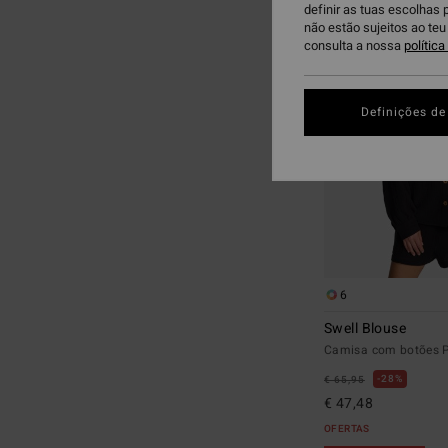
definir as tuas escolhas 
para
para
não estão sujeitos ao te
procurar
ordenar
consulta a nossa
polític
critérios
por
de
filtragem
Definições de
6
Swell Blouse
Camisa com botões P
28%
€ 65,95
€ 47,48
OFERTAS