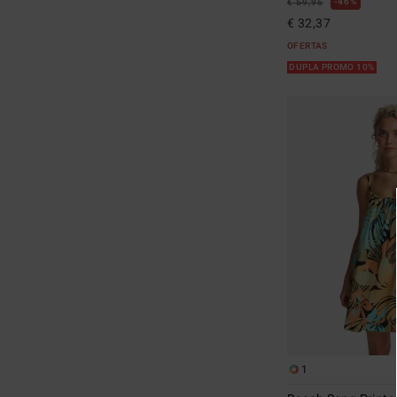
46%
€ 59,95
€ 32,37
OFERTAS
DUPLA PROMO 10%
1