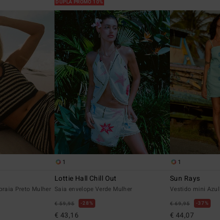
DUPLA PROMO 10%
1
1
Lottie Hall Chill Out
Sun Rays
praia Preto Mulher
Saia envelope Verde Mulher
Vestido mini Azul
28%
37%
€ 59,95
€ 69,95
€ 43,16
€ 44,07