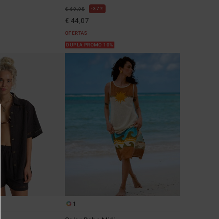
37%
€ 69,95
€ 44,07
OFERTAS
DUPLA PROMO 10%
1