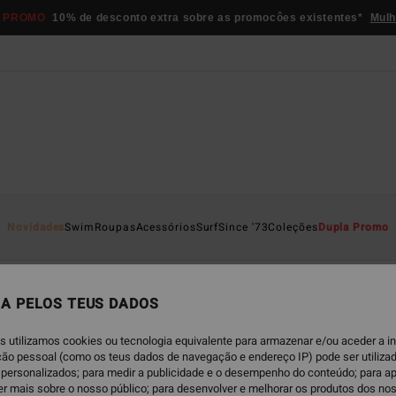
 PROMO
10% de desconto extra sobre as promocôes existentes*
Mulh
Novidades
Swim
Roupas
Acessórios
Surf
Since '73
Coleções
Dupla Promo
ops de Biquíni
Partes de Baixo de Biquíni
Fatos de Banho Uma
A PELOS TEUS DADOS
s utilizamos cookies ou tecnologia equivalente para armazenar e/ou aceder a 
ação pessoal (como os teus dados de navegação e endereço IP) pode ser utilizad
personalizados; para medir a publicidade e o desempenho do conteúdo; para a
er mais sobre o nosso público; para desenvolver e melhorar os produtos dos no