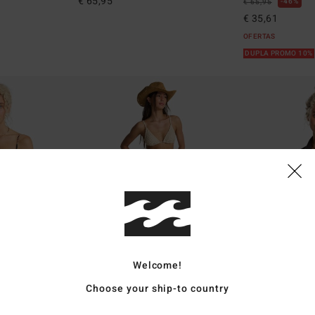
€ 65,95
46%
€ 65,95
€ 35,61
OFERTAS
DUPLA PROMO 10%
Welcome!
Choose your ship-to country
1
2