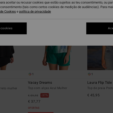
para aceitar ou recusar cookies que estão sujeitos ao teu consentimento, ou pa
u consentimento (tais como certos cookies de medição de audiências). Para ma
a de Cookies
e
política de privacidade
 cookies
Ace
1
1
Vacay Dreams
Laura Flip Tide
Top com alças Azul Mulher
Top de praia Pret
reto mulher
€ 45,95
37%
€ 59,95
€ 37,77
OFERTAS