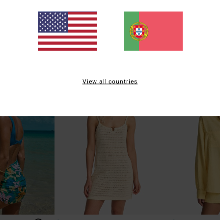
d Mini
Hot Stripe
Summers End
de praia Multi
Calças de praia Bege Mulher
Camisa de manga 
€ 65,95
37%
€ 65,95
€ 41,55
OFERTAS
DUPLA PROMO 10%
View all countries