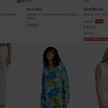
1
6
ECO
Kora Mini
Swell Blouse
 Azul Mulher
Vestido de cobertura de praia Branco
Camisa com botõ
Mulher
37%
€ 65,95
€ 65,95
€ 41,55
OFERTAS
DUPLA PROMO 10%