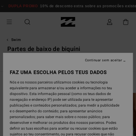
Avançar
10% de desconto extra sobre as promocôes existentes*
Mulher
Home
para
a
seleção
da
grelha
de
Swim
produtos
Partes de baixo de biquíni
Continuar sem aceitar
i
Partes de Baixo de Biquíni
Fatos de Banho Uma Peça
Fat
FAZ UMA ESCOLHA PELOS TEUS DADOS
Nós e os nossos parceiros utilizamos cookies ou tecnologia
Swim Guide
equivalente para armazenar e/ou aceder a informações no teu
dispositivo. Esta informação pessoal (como os teus dados de
navegação e endereço IP) pode ser utilizada para te apresentar
publicações e conteúdos personalizados; para medir a publicidade
e o desempenho do conteúdo; para apresentar anúncios
personalizados; para saber mais sobre o nosso público; para
desenvolver e melhorar os produtos dos nossos parceiros. Podes
definir as tuas escolhas para aceitar ou recusar cookies que estão
sujeitos ao teu consentimento, ou para recusar cookies que não