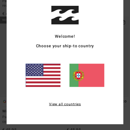
Parte de baixo com cobertura
Calções de banho Rosa Mulher
reduzida Amarelo Mulher
€ 49,95
€ 45,95
NOVO PRODUTO
NOVO PRODUTO
Welcome!
Choose your ship-to country
1
1
ECO
ECO
View all countries
Wild Waters Zoe
Secret Tides TS Tanga
Parte de baixo de biquíni com
Parte de baixo com cobertura
cobertura média Branco Mulher
reduzida Verde Mulher
€ 45,95
€ 45,95