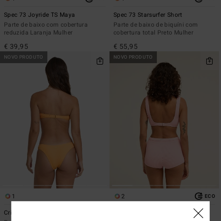
Spec 73 Joyride TS Maya
Spec 73 Starsurfer Short
Parte de baixo com cobertura
Parte de baixo de biquíni com
reduzida Laranja Mulher
cobertura total Preto Mulher
€ 39,95
€ 55,95
NOVO PRODUTO
NOVO PRODUTO
1
2
ECO
Crinkle Crush Cocoa
Summer High Surf Short